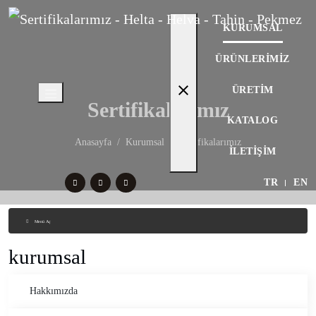
KURUMSAL
ÜRÜNLERIMIZ
close
ÜRETIM
Sertifikalarımız
KATALOG
Anasayfa
Kurumsal
Sertifikalarımız
İLETIŞIM
TR
EN
Menü Aç
kurumsal
Hakkımızda