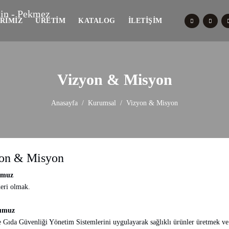
RIMIZ
ÜRETIM
KATALOG
İLETIŞIM
Vizyon & Misyon
Anasayfa
Kurumsal
Vizyon & Misyon
on & Misyon
umuz
deri olmak.
umuz
e Gıda Güvenliği Yönetim Sistemlerini uygulayarak sağlıklı ürünler üretmek ve 