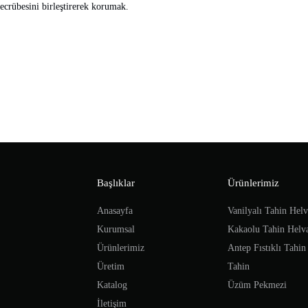
 tecrübesini birleştirerek korumak.
Başlıklar
Ürünlerimiz
Anasayfa
Vanilyalı Tahin Helv
Kurumsal
Kakaolu Tahin Helva
Ürünlerimiz
Antep Fıstıklı Tahin
Üretim
Tahin
Katalog
Üzüm Pekmezi
İletişim