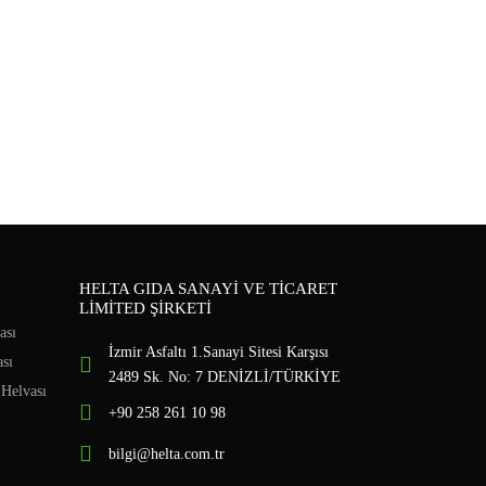
HELTA GIDA SANAYİ VE TİCARET
LİMİTED ŞİRKETİ
ası
İzmir Asfaltı 1.Sanayi Sitesi Karşısı
sı
2489 Sk. No: 7 DENİZLİ/TÜRKİYE
 Helvası
+90 258 261 10 98
bilgi@helta.com.tr