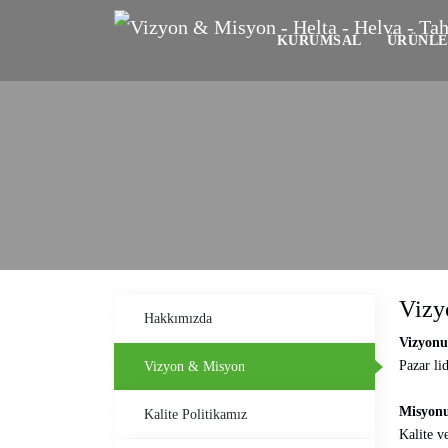
KURUMSAL
ÜRÜNLE
Vizy
Hakkımızda
Vizyon
Pazar li
Vizyon & Misyon
Misyon
Kalite Politikamız
Kalite v