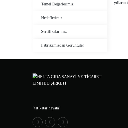
yılların
Temel Değerlerimiz
Hedeflerimiz
Sertifikalarımız
Fabrikamızdan Görüntüler
"tat katar hayata"